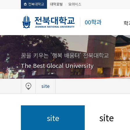
전북대학교
대학포털
오아시스
00학과
학
꿈을 키우는 '행복 배움터' 전북대학교
The Best Glocal University
site
site
site